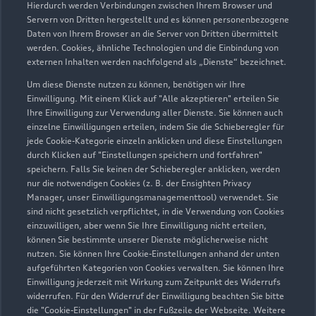
Hierdurch werden Verbindungen zwischen Ihrem Browser und
Servern von Dritten hergestellt und es können personenbezogene
Daten von Ihrem Browser an die Server von Dritten übermittelt
werden. Cookies, ähnliche Technologien und die Einbindung von
externen Inhalten werden nachfolgend als „Dienste“ bezeichnet.
Um diese Dienste nutzen zu können, benötigen wir Ihre
Einwilligung. Mit einem Klick auf "Alle akzeptieren" erteilen Sie
Ihre Einwilligung zur Verwendung aller Dienste. Sie können auch
Audi Pflegemitteltasche
einzelne Einwilligungen erteilen, indem Sie die Schieberegler für
jede Cookie-Kategorie einzeln anklicken und diese Einstellungen
Sommer
durch Klicken auf "Einstellungen speichern und fortfahren"
speichern. Falls Sie keinen der Schieberegler anklicken, werden
Damit Ihr Audi auch im Sommer glänzt: die
nur die notwendigen Cookies (z. B. der Ensighten Privacy
passende Pflege in einer Tasche.
Manager, unser Einwilligungsmanagementtool) verwendet. Sie
sind nicht gesetzlich verpflichtet, in die Verwendung von Cookies
Zur Audi Shopping World
einzuwilligen, aber wenn Sie Ihre Einwilligung nicht erteilen,
können Sie bestimmte unserer Dienste möglicherweise nicht
nutzen. Sie können Ihre Cookie-Einstellungen anhand der unten
aufgeführten Kategorien von Cookies verwalten. Sie können Ihre
Einwilligung jederzeit mit Wirkung zum Zeitpunkt des Widerrufs
widerrufen. Für den Widerruf der Einwilligung beachten Sie bitte
die "Cookie-Einstellungen" in der Fußzeile der Webseite. Weitere