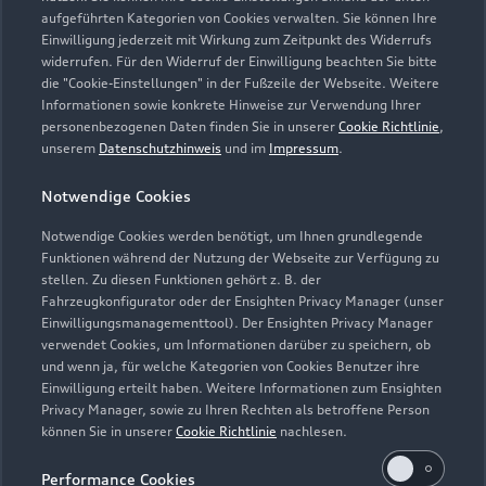
aufgeführten Kategorien von Cookies verwalten. Sie können Ihre
Einwilligung jederzeit mit Wirkung zum Zeitpunkt des Widerrufs
widerrufen. Für den Widerruf der Einwilligung beachten Sie bitte
die "Cookie-Einstellungen" in der Fußzeile der Webseite. Weitere
Informationen sowie konkrete Hinweise zur Verwendung Ihrer
personenbezogenen Daten finden Sie in unserer
Cookie Richtlinie
,
unserem
Datenschutzhinweis
und im
Impressum
.
Zur Reparatur
Notwendige Cookies
Notwendige Cookies werden benötigt, um Ihnen grundlegende
Zurück nach oben
Funktionen während der Nutzung der Webseite zur Verfügung zu
stellen. Zu diesen Funktionen gehört z. B. der
Fahrzeugkonfigurator oder der Ensighten Privacy Manager (unser
Modelle
Einwilligungsmanagementtool). Der Ensighten Privacy Manager
verwendet Cookies, um Informationen darüber zu speichern, ob
und wenn ja, für welche Kategorien von Cookies Benutzer ihre
Kaufen & leasen
Alle Modelle
Einwilligung erteilt haben. Weitere Informationen zum Ensighten
Privacy Manager, sowie zu Ihren Rechten als betroffene Person
Modelle vergleichen
können Sie in unserer
Cookie Richtlinie
nachlesen.
Service & Zubehör
Neuwagensuche
Elektromodelle
Performance Cookies