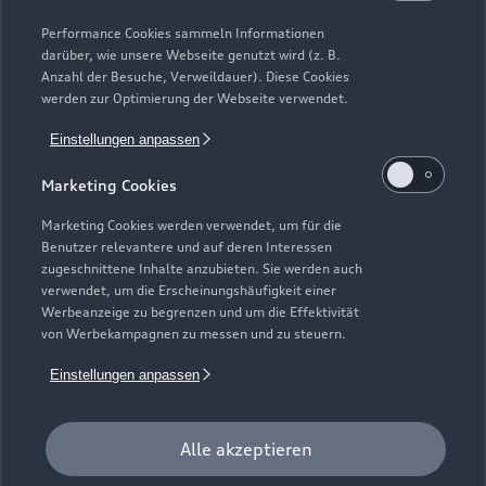
Gebrauchtwagensuche
Support
Saisonale Angebote
Plug-in-Hybride
Performance Cookies sammeln Informationen
Gebrauchtwagen
darüber, wie unsere Webseite genutzt wird (z. B.
Audi Services
Über Audi
Anzahl der Besuche, Verweildauer). Diese Cookies
Kundenservice
Finanzierung
werden zur Optimierung der Webseite verwendet.
Garantie
Händlersuche
Aktionen & Angebote
Einstellungen anpassen
Unternehmen
Audi digital services
Audi Code
Geschäftskunden
Marketing Cookies
Karriere
myAudi
Häufige Fragen (FAQ)
Marketing Cookies werden verwendet, um für die
Investor Relations
Benutzer relevantere und auf deren Interessen
© 2026 AUDI AG. Alle Rechte vorbehalten
Audi Online Beratung
zugeschnittene Inhalte anzubieten. Sie werden auch
Presse & Media Center
verwendet, um die Erscheinungshäufigkeit einer
Impressum
Rechtliches
Hinweisgebersystem
Online-Terminvereinbarung
Werbeanzeige zu begrenzen und um die Effektivität
Datenschutz
Datenschutzinformation
Cookie-Einstellungen
von Werbekampagnen zu messen und zu steuern.
Servicekontakt
Cookie-Richtlinie
Barrierefreiheit
Audi erleben
Einstellungen anpassen
Digital Services Act
EU Data Act
Bordbuch & Bedienungsanleitungen
Newsletter
Verträge kündigen
Alle akzeptieren
1
Der Umfang des Audi CarCheck wird gegebenenfalls