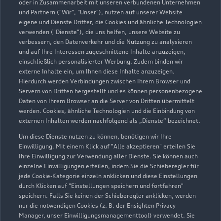
02381 90100
oder in Zusammenarbeit mit unseren verbundenen Unternehmen
und Partnern ("Wir", "Unser"), nutzen auf unserer Website
eigene und Dienste Dritter, die Cookies und ähnliche Technologien
info@julius-franken.de
verwenden ("Dienste"), die uns helfen, unsere Website zu
verbessern, den Datenverkehr und die Nutzung zu analysieren
Kontaktdaten herunterladen
und auf Ihre Interessen zugeschnittene Inhalte anzuzeigen,
einschließlich personalisierter Werbung. Zudem binden wir
externe Inhalte ein, um Ihnen diese Inhalte anzuzeigen.
Hierdurch werden Verbindungen zwischen Ihrem Browser und
Servern von Dritten hergestellt und es können personenbezogene
Öffnungszeiten
Daten von Ihrem Browser an die Server von Dritten übermittelt
werden. Cookies, ähnliche Technologien und die Einbindung von
externen Inhalten werden nachfolgend als „Dienste“ bezeichnet.
Service
Um diese Dienste nutzen zu können, benötigen wir Ihre
Geschlossen
,
öffnet am
Montag 07:30
Einwilligung. Mit einem Klick auf "Alle akzeptieren" erteilen Sie
Ihre Einwilligung zur Verwendung aller Dienste. Sie können auch
einzelne Einwilligungen erteilen, indem Sie die Schieberegler für
jede Cookie-Kategorie einzeln anklicken und diese Einstellungen
Montag - Freitag
07:30 - 17:00
durch Klicken auf "Einstellungen speichern und fortfahren"
speichern. Falls Sie keinen der Schieberegler anklicken, werden
Samstag
08:00 - 12:00
nur die notwendigen Cookies (z. B. der Ensighten Privacy
Sonntag
Geschlossen
Manager, unser Einwilligungsmanagementtool) verwendet. Sie